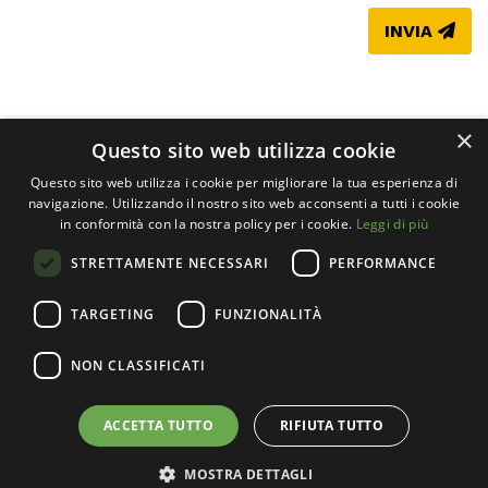
INVIA
×
Questo sito web utilizza cookie
Questo sito web utilizza i cookie per migliorare la tua esperienza di
navigazione. Utilizzando il nostro sito web acconsenti a tutti i cookie
in conformità con la nostra policy per i cookie.
Leggi di più
STRETTAMENTE NECESSARI
PERFORMANCE
TARGETING
FUNZIONALITÀ
Società cooperativa sociale Il Mosaico Servizi ETS
P. IVA 11065670157 - CODICE FISCALE 11065670157
NON CLASSIFICATI
Privacy
-
Dichiarazione di accessibilità
ACCETTA TUTTO
RIFIUTA TUTTO
Via Agostino da Lodi, 9 - 26900 Lodi
0371.940500
segreteria@ilmosaicoservizi.it
MOSTRA DETTAGLI