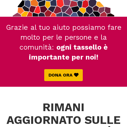
Grazie al tuo aiuto possiamo fare
molto per le persone e la
comunità:
ogni tassello è
importante per noi!
DONA ORA
RIMANI
AGGIORNATO SULLE