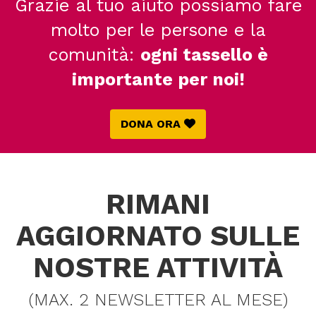
Grazie al tuo aiuto possiamo fare
molto per le persone e la
comunità:
ogni tassello è
importante per noi!
DONA ORA
RIMANI
AGGIORNATO SULLE
NOSTRE ATTIVITÀ
(MAX. 2 NEWSLETTER AL MESE)