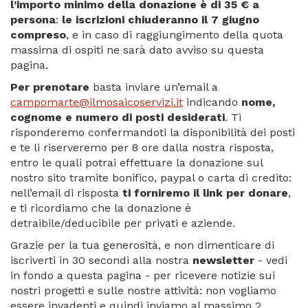
l’importo minimo della donazione è di 35 € a
persona
:
le iscrizioni chiuderanno il 7 giugno
compreso
, e in caso di raggiungimento della quota
massima di ospiti ne sarà dato avviso su questa
pagina.
Per prenotare
basta inviare un’email a
campomarte@ilmosaicoservizi.it
indicando
nome,
cognome e numero di posti desiderati
. Ti
risponderemo confermandoti la disponibilità dei posti
e te li riserveremo per 8 ore dalla nostra risposta,
entro le quali potrai effettuare la donazione sul
nostro sito tramite bonifico, paypal o carta di credito:
nell’email di risposta
ti forniremo il link per donare
,
e ti ricordiamo che la donazione è
detraibile/deducibile per privati e aziende.
Grazie per la tua generosità, e non dimenticare di
iscriverti in 30 secondi alla nostra
newsletter
- vedi
in fondo a questa pagina - per ricevere notizie sui
nostri progetti e sulle nostre attività: non vogliamo
essere invadenti e quindi inviamo al massimo 2