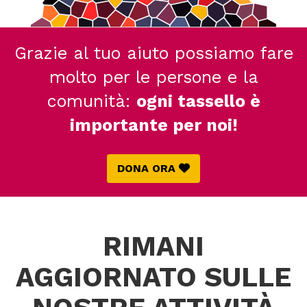
Grazie al tuo aiuto possiamo fare
molto per le persone e la
comunità:
ogni tassello è
importante per noi!
DONA ORA
RIMANI
AGGIORNATO SULLE