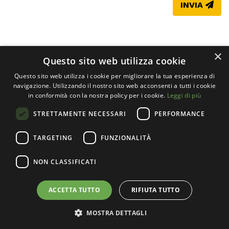
INVIA
×
Questo sito web utilizza cookie
Questo sito web utilizza i cookie per migliorare la tua esperienza di
navigazione. Utilizzando il nostro sito web acconsenti a tutti i cookie
in conformità con la nostra policy per i cookie.
Leggi di più
STRETTAMENTE NECESSARI
PERFORMANCE
TARGETING
FUNZIONALITÀ
Società cooperativa sociale Il Mosaico Servizi ETS
P. IVA 11065670157 - CODICE FISCALE 11065670157
NON CLASSIFICATI
Privacy
-
Dichiarazione di accessibilità
ACCETTA TUTTO
RIFIUTA TUTTO
Via Agostino da Lodi, 9 - 26900 Lodi
0371.940500
segreteria@ilmosaicoservizi.it
MOSTRA DETTAGLI