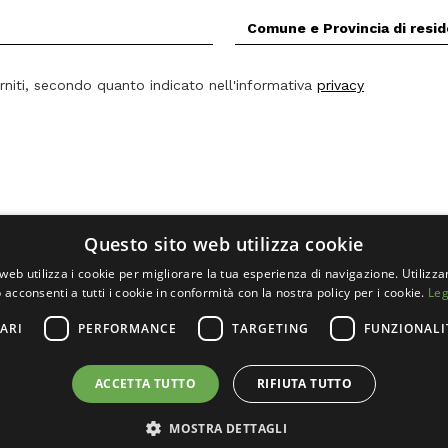
Comune
(Prov.)
di
residenza
rniti, secondo quanto indicato nell'informativa
privacy
*
Questo sito web utilizza cookie
web utilizza i cookie per migliorare la tua esperienza di navigazione. Utilizza
 acconsenti a tutti i cookie in conformità con la nostra policy per i cookie.
Leg
ARI
PERFORMANCE
TARGETING
FUNZIONALI
ETS
0157
ACCETTA TUTTO
RIFIUTA TUTTO
MOSTRA DETTAGLI