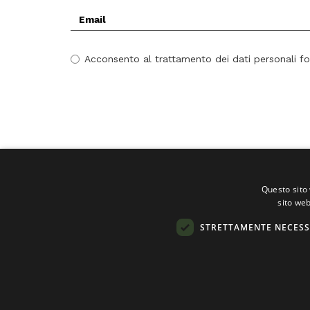
Email
*
Acconsento al trattamento dei dati personali fo
Questo sito 
sito web
STRETTAMENTE NECESS
Società cooperativa sociale Il Mosaico Servizi 
P. IVA 11065670157 - CODICE FISCALE 1106567
Privacy
-
Dichiarazione di accessibilità