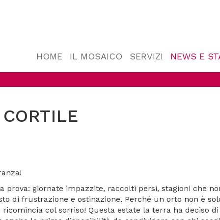
HOME
IL MOSAICO
SERVIZI
NEWS E S
 CORTILE
ranza!
la prova: giornate impazzite, raccolti persi, stagioni che
to di frustrazione e ostinazione. Perché un orto non è solo
 ricomincia col sorriso! Questa estate la terra ha deciso di r