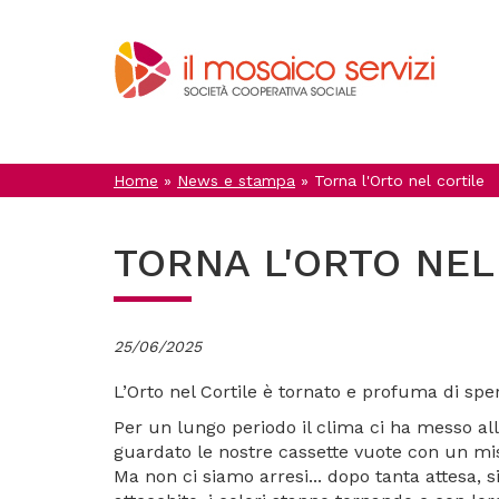
Salta
al
contenuto
principale
Home
»
News e stampa
»
Torna l'Orto nel cortile
TORNA L'ORTO NEL
25/06/2025
L’Orto nel Cortile è tornato e profuma di spe
Per un lungo periodo il clima ci ha messo al
guardato le nostre cassette vuote con un mis
Ma non ci siamo arresi... dopo tanta attesa, si