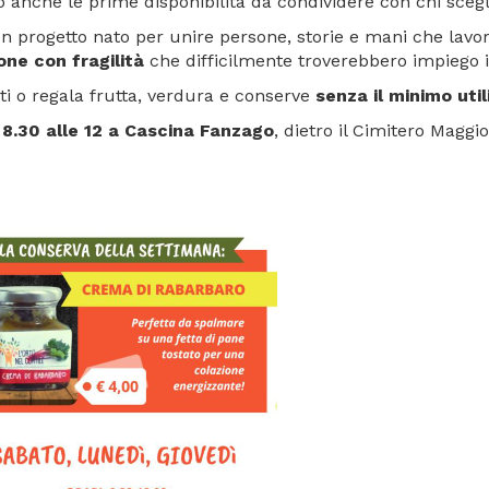
ro anche le prime disponibilità da condividere con chi scegl
 un progetto nato per unire persone, storie e mani che lavo
one con fragilità
che difficilmente troverebbero impiego in 
ati o regala frutta, verdura e conserve
senza il minimo uti
le 8.30 alle 12 a Cascina Fanzago
, dietro il Cimitero Maggio