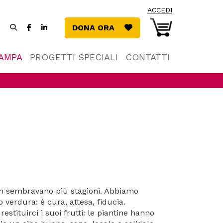
ACCEDI
Facebook
LinkedIn
DONA ORA
DONA ORA
(si
(si
apre
apre
in
in
TAMPA
PROGETTI SPECIALI
CONTATTI
una
una
nuova
nuova
finestra)
finestra)
 non sembravano più stagioni. Abbiamo
 verdura: è cura, attesa, fiducia.
estituirci i suoi frutti: le piantine hanno