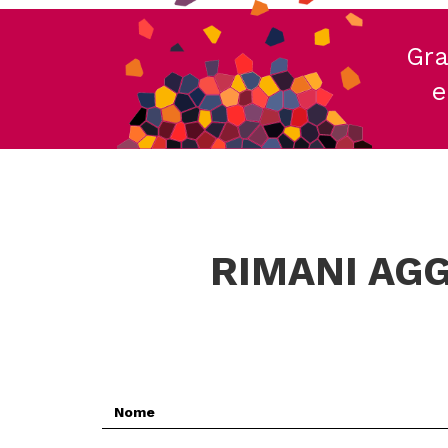
Gra
e
RIMANI AGG
Nome
*