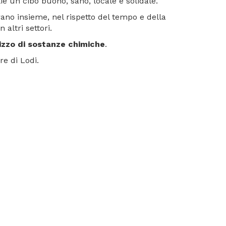
ie un cibo buono, sano, locale e solidale.
rano insieme, nel rispetto del tempo e della
altri settori.
lizzo di sostanze chimiche
.
re di Lodi.