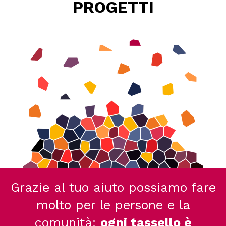
PROGETTI
Grazie al tuo aiuto possiamo fare
molto per le persone e la
comunità:
ogni tassello è