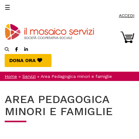
Salta
☰
al
contenuto
ACCEDI
principale
Facebook
LinkedIn
(si
(si
DONA ORA
DONA ORA
apre
apre
in
in
una
una
Home
»
Servizi
»
Area Pedagogica minori e famiglie
nuova
nuova
finestra)
finestra)
AREA PEDAGOGICA
MINORI E FAMIGLIE