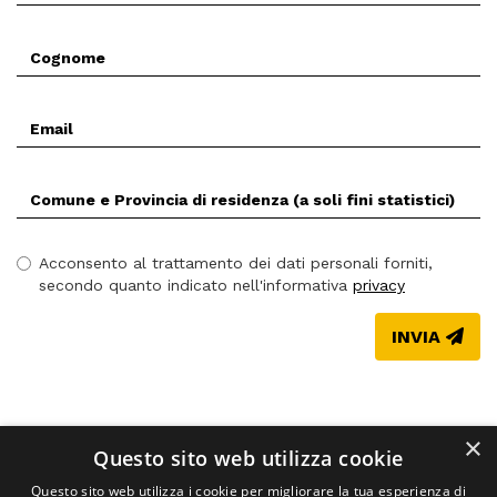
*
Cognome
*
Email
*
Comune
(Prov.)
di
residenza
Acconsento al trattamento dei dati personali forniti,
*
secondo quanto indicato nell'informativa
privacy
INVIA
×
Questo sito web utilizza cookie
Questo sito web utilizza i cookie per migliorare la tua esperienza di