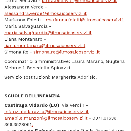
Laura Bellaviti -
laura.bellaviti@ilmosaicoservizi.it
Alessandra Verde -
alessandra.verde@ilmosaicoservizi.it
Marianna Foletti -
marianna.foletti@ilmosaicoservizi.it
Maria Salvaguardia -
maria.salvaguardia@ilmosaicoservizi.it
Liana Montanaro -
liana.montanaro@ilmosaicoservizi.it
Simona Re -
simona.re@ilmosaicoservizi.it
Coordinatrici amministrative: Laura Marano, Guljtena
Mehmeti, Benedetta Spinazzi.
Servizio sostituzioni: Margherita Adorisio.
SCUOLE DELL'INFANZIA
Castiraga Vidardo (LO)
, Via Verdi 1
-
infanzialellarazza@ilmosaicoservizi.it
-
amabile.manzoni@ilmosaicoservizi.it
- 0371.91636,
366.3528061
.
La scuola dell’infanzia comunale “Lella Razza” è una