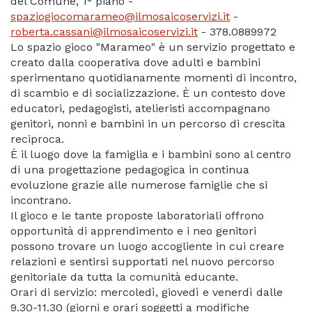
del Comune, 1° piano -
spaziogiocomarameo@ilmosaicoservizi.it
-
roberta.cassani@ilmosaicoservizi.it
- 378.0889972
Lo spazio gioco "Marameo" è un servizio progettato e
creato dalla cooperativa dove adulti e bambini
sperimentano quotidianamente momenti di incontro,
di scambio e di socializzazione. È un contesto dove
educatori, pedagogisti, atelieristi accompagnano
genitori, nonni e bambini in un percorso di crescita
reciproca.
È il luogo dove la famiglia e i bambini sono al centro
di una progettazione pedagogica in continua
evoluzione grazie alle numerose famiglie che si
incontrano.
Il gioco e le tante proposte laboratoriali offrono
opportunità di apprendimento e i neo genitori
possono trovare un luogo accogliente in cui creare
relazioni e sentirsi supportati nel nuovo percorso
genitoriale da tutta la comunità educante.
Orari di servizio: mercoledì, giovedì e venerdì dalle
9.30-11.30 (giorni e orari soggetti a modifiche