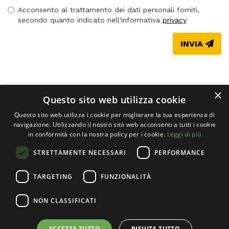
residenza
Acconsento al trattamento dei dati personali forniti,
*
secondo quanto indicato nell'informativa
privacy
INVIA
×
Questo sito web utilizza cookie
Questo sito web utilizza i cookie per migliorare la tua esperienza di
navigazione. Utilizzando il nostro sito web acconsenti a tutti i cookie
in conformità con la nostra policy per i cookie.
Leggi di più
STRETTAMENTE NECESSARI
PERFORMANCE
Società cooperativa sociale Il Mosaico Servizi ETS
TARGETING
FUNZIONALITÀ
P. IVA 11065670157 - CODICE FISCALE 11065670157
NON CLASSIFICATI
Privacy
-
Dichiarazione di accessibilità
ACCETTA TUTTO
RIFIUTA TUTTO