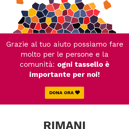
Grazie al tuo aiuto possiamo fare
molto per le persone e la
comunità:
ogni tassello è
importante per noi!
DONA ORA
RIMANI