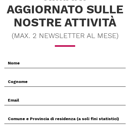
AGGIORNATO SULLE
NOSTRE ATTIVITÀ
(MAX. 2 NEWSLETTER AL MESE)
Nome
*
Cognome
*
Email
*
Comune
(Prov.)
di