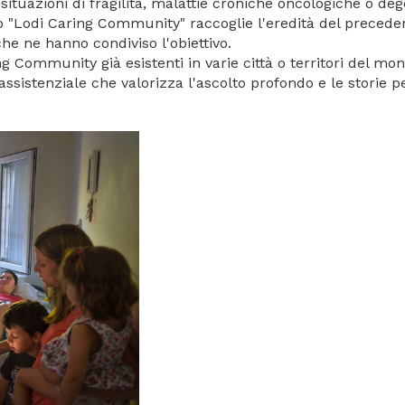
 situazioni di fragilità, malattie croniche oncologiche o deg
to "Lodi Caring Community" raccoglie l'eredità del preced
che ne hanno condiviso l'obiettivo.
ing Community già esistenti in varie città o territori del mo
sistenziale che valorizza l'ascolto profondo e le storie per