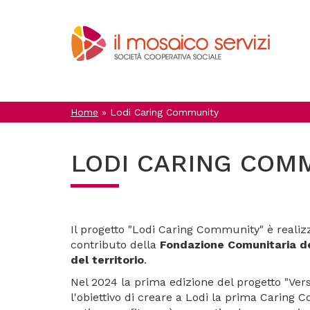
Salta
al
contenuto
principale
Home
»
Lodi Caring Community
LODI CARING COM
Il progetto "Lodi Caring Community" è realiz
contributo della
Fondazione Comunitaria del
del territorio
.
Nel 2024 la prima edizione del progetto "Ver
l'obiettivo di creare a Lodi la prima Caring Co