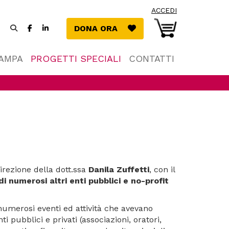
ACCEDI
Facebook
LinkedIn
DONA ORA
DONA ORA
(si
(si
apre
apre
in
in
TAMPA
PROGETTI SPECIALI
CONTATTI
una
una
nuova
nuova
finestra)
finestra)
irezione della dott.ssa
Danila Zuffetti
, con il
i numerosi altri enti pubblici e no-profit
numerosi eventi ed attività che avevano
 pubblici e privati (associazioni, oratori,