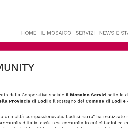
HOME
IL MOSAICO
SERVIZI
NEWS E S
MUNITY
zato dalla Cooperativa sociale
Il Mosaico Servizi
sotto la d
la Provincia di Lodi
e il sostegno del
Comune di Lodi e d
so una città compassionevole. Lodi si narra" ha realizzato 
mmunity d'Italia, ossia una comunità in cui cittadini ed enti