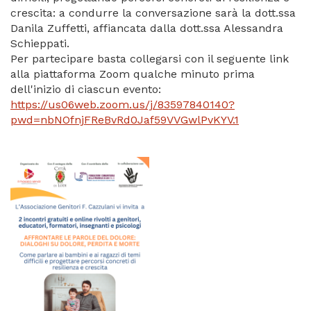
crescita: a condurre la conversazione sarà la dott.ssa
Danila Zuffetti, affiancata dalla dott.ssa Alessandra
Schieppati.
Per partecipare basta collegarsi con il seguente link
alla piattaforma Zoom qualche minuto prima
dell'inizio di ciascun evento:
https://us06web.zoom.us/j/83597840140?
pwd=nbNOfnjFReBvRd0Jaf59VVGwlPvKYV.1