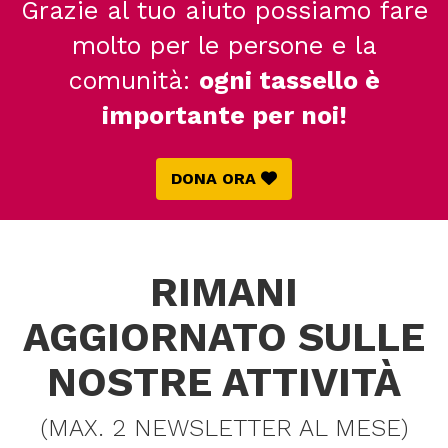
Grazie al tuo aiuto possiamo fare
molto per le persone e la
comunità:
ogni tassello è
importante per noi!
DONA ORA
RIMANI
AGGIORNATO SULLE
NOSTRE ATTIVITÀ
(MAX. 2 NEWSLETTER AL MESE)