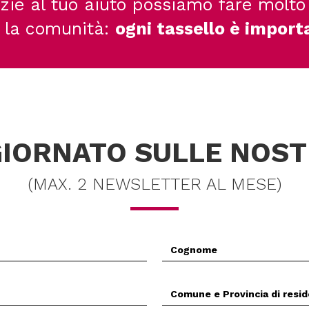
zie al tuo aiuto possiamo fare molto
 la comunità:
ogni tassello è import
IORNATO SULLE NOST
(MAX. 2 NEWSLETTER AL MESE)
Cognome
*
Comune
(Prov.)