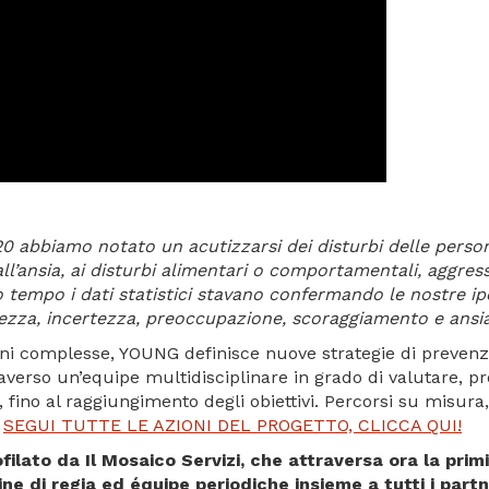
0 abbiamo notato un acutizzarsi dei disturbi delle person
all’ansia, ai disturbi alimentari o comportamentali, aggress
sso tempo i dati statistici stavano confermando le nostre ip
ezza, incertezza, preoccupazione, scoraggiamento e ansia
oni complesse, YOUNG definisce nuove strategie di prevenz
averso un’equipe multidisciplinare in grado di valutare, p
, fino al raggiungimento degli obiettivi. Percorsi su misura
.
SEGUI TUTTE LE AZIONI DEL PROGETTO, CLICCA QUI!
ofilato da Il Mosaico Servizi, che attraversa ora la pr
ne di regia ed équipe periodiche insieme a tutti i partner