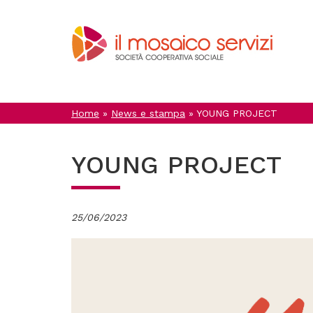
Salta
al
contenuto
principale
Home
»
News e stampa
»
YOUNG PROJECT
YOUNG PROJECT
25/06/2023