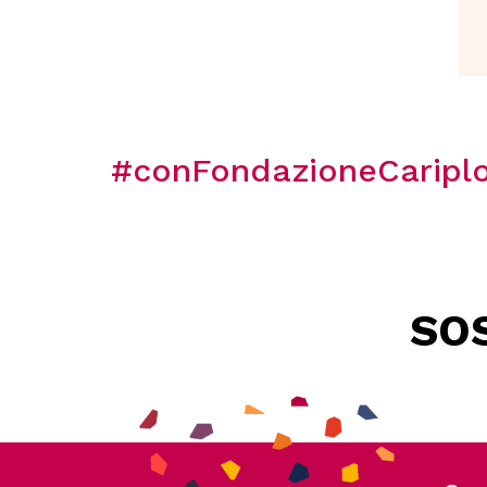
#conFondazioneCaripl
SOS