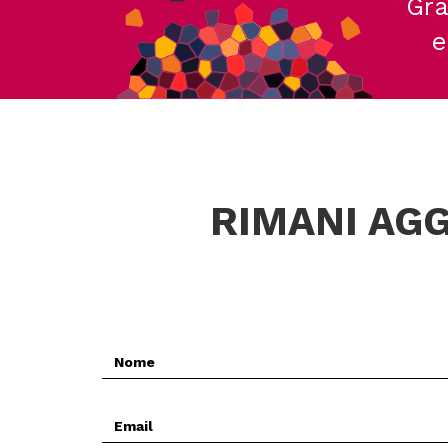
Gra
e
RIMANI AGG
Nome
*
Email
*