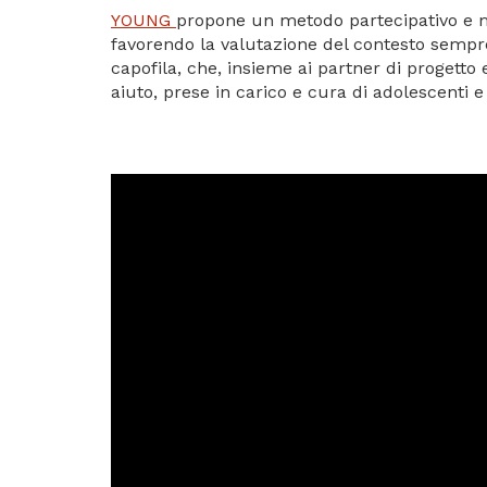
YOUNG
propone un metodo partecipativo e mul
favorendo la valutazione del contesto sempre
capofila, che, insieme ai partner di progetto 
aiuto, prese in carico e cura di adolescenti e l