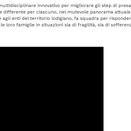
tidisciplinare innovativo per migliorare gli step di presa
 differente per ciascuno, nel mutevole panorama attuale. 
e agli enti del territorio lodigiano, fa squadra per risponde
e loro famiglie in situazioni sia di fragilità, sia di sofferen