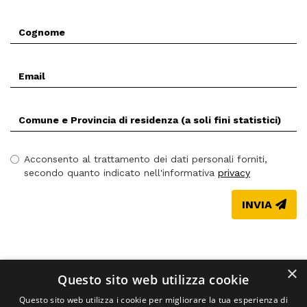
Cognome
*
Email
*
Comune
(Prov.)
di
residenza
Acconsento al trattamento dei dati personali forniti,
*
secondo quanto indicato nell'informativa
privacy
INVIA
×
Questo sito web utilizza cookie
Questo sito web utilizza i cookie per migliorare la tua esperienza di